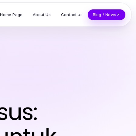
Home Page
About Us
Contact us
Blog / News
sus: