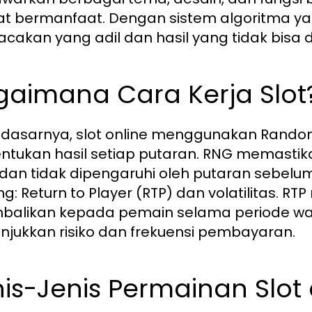
t bermanfaat. Dengan sistem algoritma yan
cakan yang adil dan hasil yang tidak bisa di
gaimana Cara Kerja Slot
dasarnya, slot online menggunakan Rando
tukan hasil setiap putaran. RNG memastika
dan tidak dipengaruhi oleh putaran sebelum
ng: Return to Player (RTP) dan volatilitas. 
balikan kepada pemain selama periode wakt
jukkan risiko dan frekuensi pembayaran.
is-Jenis Permainan Slot 