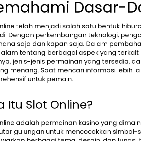
mahami Dasar-Das
online telah menjadi salah satu bentuk hibu
di. Dengan perkembangan teknologi, pengala
mana saja dan kapan saja. Dalam pembahas
lam tentang berbagai aspek yang terkait d
nya, jenis-jenis permainan yang tersedia, 
ng menang. Saat mencari informasi lebih la
ehensif untuk pemain.
 Itu Slot Online?
online adalah permainan kasino yang dimain
ar gulungan untuk mencocokkan simbol-sim
arkan berbagai tema, desain, dan fungsi