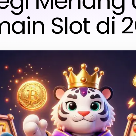
tegi Menang 
ain Slot di 