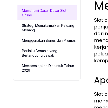
Me
Memahami Dasar-Dasar Slot
Online
Slot 
Strategi Memaksimalkan Peluang
penju
Menang
dari 
menda
Menggunakan Bonus dan Promosi
kerja
Perilaku Bermain yang
pelua
Bertanggung Jawab
kompr
Mempersiapkan Diri untuk Tahun
2026
Apa
Slot 
memut
menaw