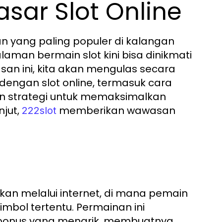
ar Slot Online
ran yang paling populer di kalangan
man bermain slot kini bisa dinikmati
an ini, kita akan mengulas secara
engan slot online, termasuk cara
dan strategi untuk memaksimalkan
njut,
memberikan wawasan
222slot
kan melalui internet, di mana pemain
bol tertentu. Permainan ini
 bonus yang menarik, membuatnya