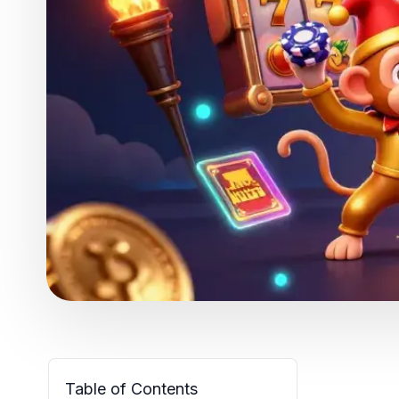
Table of Contents