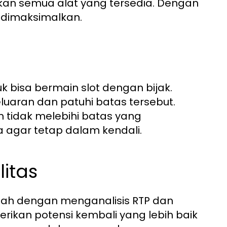
an semua alat yang tersedia. Dengan
 dimaksimalkan.
k bisa bermain slot dengan bijak.
luaran dan patuhi batas tersebut.
 tidak melebihi batas yang
agar tetap dalam kendali.
litas
alah dengan menganalisis RTP dan
erikan potensi kembali yang lebih baik