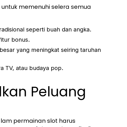
ia untuk memenuhi selera semua
adisional seperti buah dan angka.
itur bonus.
esar yang meningkat seiring taruhan
ara TV, atau budaya pop.
lkan Peluang
alam permainan slot harus