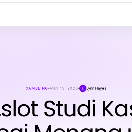
GAMBLING
MAY 15, 2026
Lynn Hayes
L
slot Studi Ka