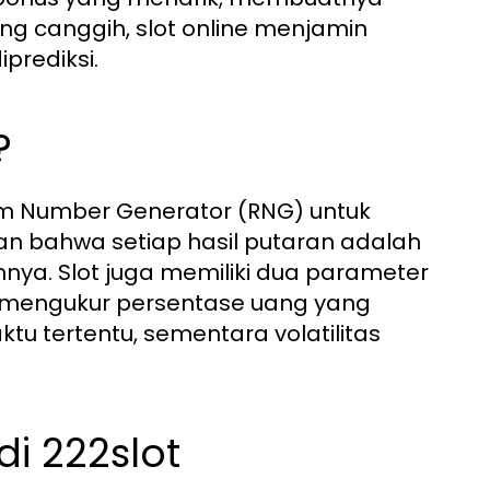
g canggih, slot online menjamin
prediksi.
?
m Number Generator (RNG) untuk
n bahwa setiap hasil putaran adalah
nya. Slot juga memiliki dua parameter
RTP mengukur persentase uang yang
u tertentu, sementara volatilitas
di 222slot