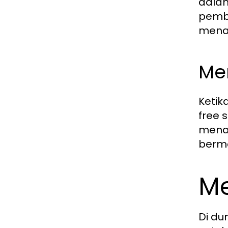
dalam
pemba
menaw
Mem
Ketik
free 
mena
berma
Me
Di du