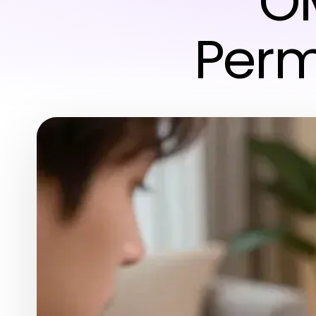
O
Perm