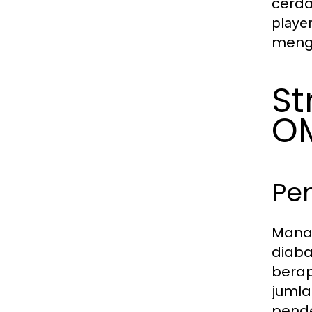
cerda
playe
meng
St
O
Pe
Manaj
diaba
berap
jumla
pende