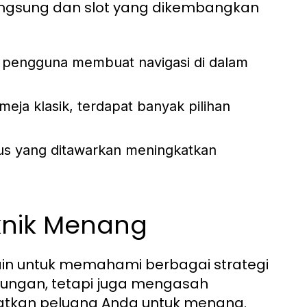
ngsung dan slot yang dikembangkan
pengguna membuat navigasi di dalam
meja klasik, terdapat banyak pilihan
nus yang ditawarkan meningkatkan
knik Menang
in untuk memahami berbagai strategi
tungan, tetapi juga mengasah
tkan peluang Anda untuk menang.