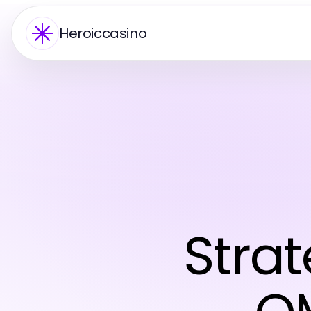
Heroiccasino
Stra