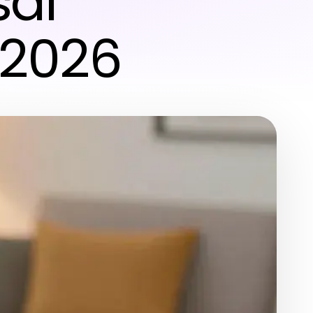
ai
 2026