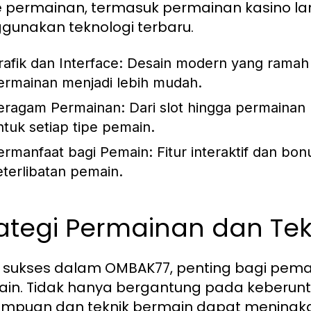
permainan, termasuk permainan kasino la
unakan teknologi terbaru.
rafik dan Interface:
Desain modern yang ramah 
ermainan menjadi lebih mudah.
eragam Permainan:
Dari slot hingga permainan 
ntuk setiap tipe pemain.
ermanfaat bagi Pemain:
Fitur interaktif dan bo
eterlibatan pemain.
rategi Permainan dan Te
 sukses dalam OMBAK77, penting bagi pema
in. Tidak hanya bergantung pada keberun
mpuan dan teknik bermain dapat meningka