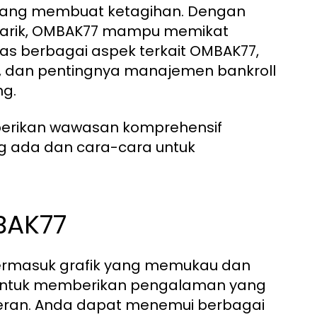
yang membuat ketagihan. Dengan
enarik, OMBAK77 mampu memikat
as berbagai aspek terkait OMBAK77,
, dan pentingnya manajemen bankroll
g.
rikan wawasan komprehensif
 ada dan cara-cara untuk
BAK77
ermasuk grafik yang memukau dan
 untuk memberikan pengalaman yang
eran. Anda dapat menemui berbagai