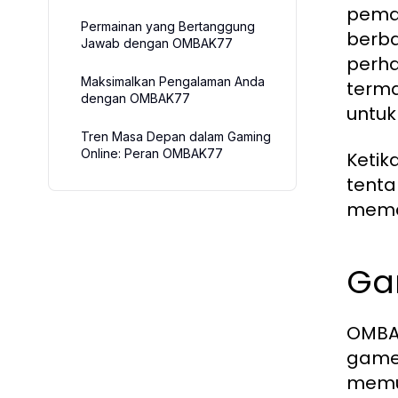
pema
Permainan yang Bertanggung
berba
Jawab dengan OMBAK77
perha
Maksimalkan Pengalaman Anda
terma
dengan OMBAK77
untu
Tren Masa Depan dalam Gaming
Online: Peran OMBAK77
Ketik
tent
mema
Ga
OMBAK
gamep
memua