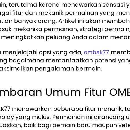
in, terutama karena menawarkan sensasi 
gai fitur dan mekanik permainan yang m
tian banyak orang. Artikel ini akan membah
suk mekanika permainan, strategi bermain
k meningkatkan peluang Anda dalam menan
a menjelajahi opsi yang ada,
membe
ombak77
ang bagaimana memanfaatkan potensi yang
ksimalkan pengalaman bermain.
mbaran Umum Fitur OM
77 menawarkan beberapa fitur menarik, t
lay yang mulus. Permainan ini dirancang
skan, baik bagi pemain baru maupun vet