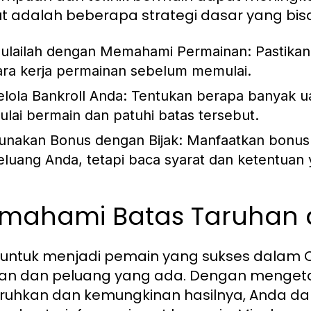
ut adalah beberapa strategi dasar yang bis
ulailah dengan Memahami Permainan:
Pastika
ara kerja permainan sebelum memulai.
elola Bankroll Anda:
Tentukan berapa banyak ua
ulai bermain dan patuhi batas tersebut.
unakan Bonus dengan Bijak:
Manfaatkan bonus 
eluang Anda, tetapi baca syarat dan ketentuan 
mahami Batas Taruhan 
i untuk menjadi pemain yang sukses dala
an dan peluang yang ada. Dengan mengeta
ruhkan dan kemungkinan hasilnya, Anda d