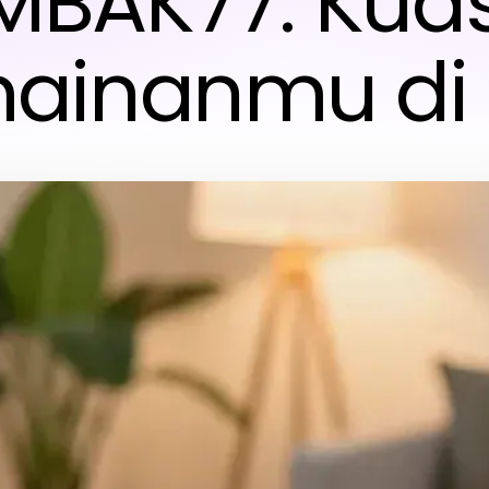
MBAK77: Kuas
ainanmu di